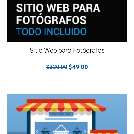
Sitio Web para Fotógrafos
El precio original era: $320.0
El precio actual es: 
$
320.00
$
49.00