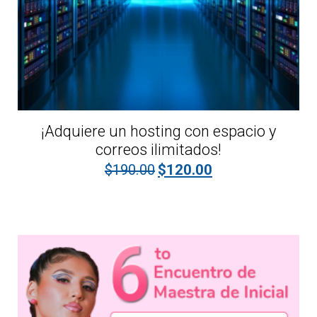
¡Adquiere un hosting con espacio y
correos ilimitados!
El precio original era: $190.00
El precio actual es:
$
190.00
$
120.00