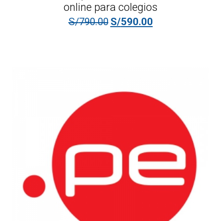
online para colegios
El precio original era: S/790.0
El precio actual es
S/
790.00
S/
590.00