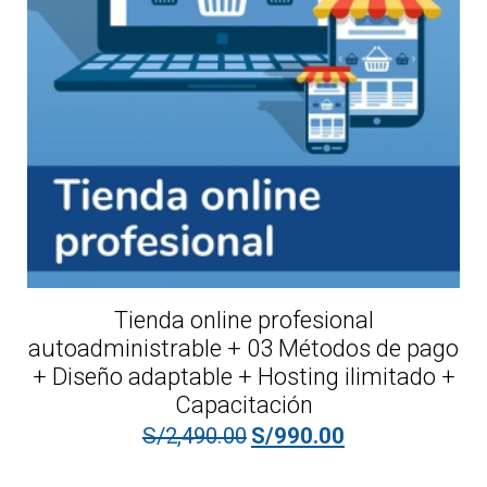
Tienda online profesional
autoadministrable + 03 Métodos de pago
+ Diseño adaptable + Hosting ilimitado +
Capacitación
El precio original era: S/2,49
El precio actual e
S/
2,490.00
S/
990.00