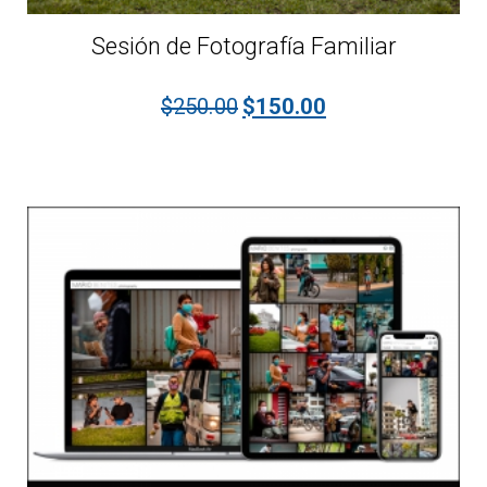
Sesión de Fotografía Familiar
El precio original era: $250.00
El precio actual es:
$
250.00
$
150.00