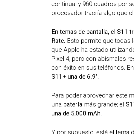
continua, y 960 cuadros por se
procesador traería algo que e
En temas de pantalla, el S11 t
Rate.
Esto permite que todas 
que Apple ha estado utilizand
Pixel 4, pero con abismales 
con éxito en sus teléfonos. E
S11+ una de 6.9″
.
Para poder aprovechar este ma
una
batería
más grande; el
S1
una de 5,000 mAh
.
Y por supuesto, está el tema d