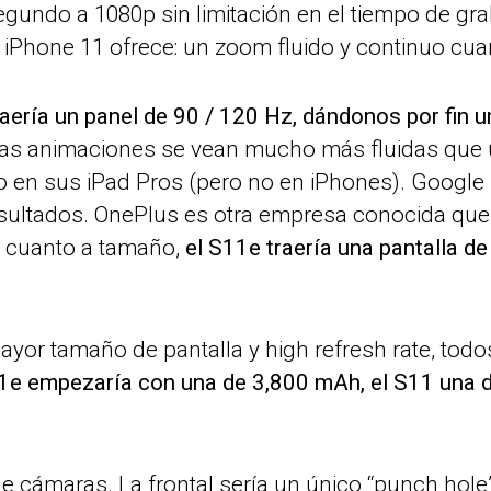
gundo a 1080p sin limitación en el tiempo de gra
l iPhone 11 ofrece: un zoom fluido y continuo cua
raería un panel de 90 / 120 Hz, dándonos por fin 
las animaciones se vean mucho más fluidas que u
o en sus iPad Pros (pero no en iPhones). Google 
resultados. OnePlus es otra empresa conocida qu
n cuanto a tamaño,
el S11e traería una pantalla de 
yor tamaño de pantalla y high refresh rate, todos
1e empezaría con una de 3,800 mAh, el S11 una d
e cámaras. La frontal sería un único “punch hole” 